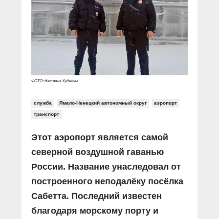
Прямой разговор
Социальные ролики
Газета «Щит и меч»
О ПОРТАЛЕ
В знании сила
Документальные фильмы
Журнал «Полиция России»
Специальный репортаж
Контакты
КиберПОСТОВОЙ
Вакансии
ФОТО: Наталья Худякова
служба
Ямало-Ненецкий автономный округ
аэропорт
транспорт
Этот аэропорт является самой
северной воздушной гаванью
России. Название унаследовал от
построенного неподалёку посёлка
Сабетта. Последний известен
благодаря морскому порту и