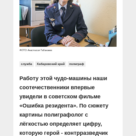
Прямой разговор
Социальные ролики
Газета «Щит и меч»
О ПОРТАЛЕ
В знании сила
Документальные фильмы
Журнал «Полиция России»
Специальный репортаж
Контакты
КиберПОСТОВОЙ
Вакансии
ФОТО: Анастасия Табакаева
служба
Хабаровский край
полиграф
Работу этой чудо-машины наши
соотечественники впервые
увидели в советском фильме
«Ошибка резидента». По сюжету
картины полиграфолог с
лёгкостью определяет цифру,
которую герой - контрразведчик