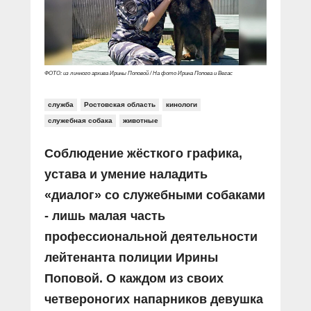
Прямой разговор
Социальные ролики
Газета «Щит и меч»
О ПОРТАЛЕ
В знании сила
Документальные фильмы
Журнал «Полиция России»
Специальный репортаж
Контакты
КиберПОСТОВОЙ
ФОТО: из личного архива Ирины Поповой / На фото Ирина Попова и Вегас
Вакансии
служба
Ростовская область
кинологи
служебная собака
животные
Соблюдение жёсткого графика,
устава и умение наладить
«диалог» со служебными собаками
- лишь малая часть
профессиональной деятельности
лейтенанта полиции Ирины
Поповой. О каждом из своих
четвероногих напарников девушка