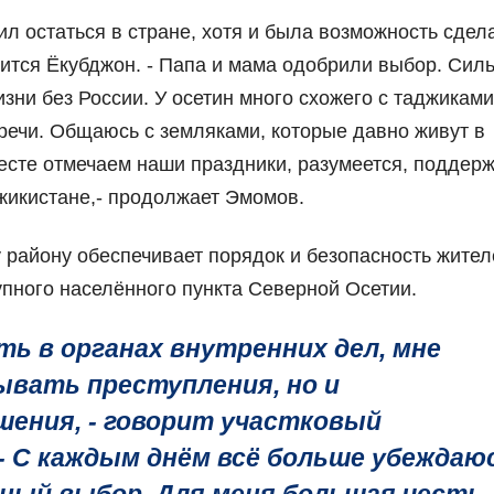
шил остаться в стране, хотя и была возможность сдел
лится Ёкубджон. - Папа и мама одобрили выбор. Сил
ни без России. У осетин много схожего с таджиками
речи. Общаюсь с земляками, которые давно живут в
есте отмечаем наши праздники, разумеется, поддер
жикистане,- продолжает Эмомов.
району обеспечивает порядок и безопасность жител
упного населённого пункта Северной Осетии.
ть в органах внутренних дел, мне
ывать преступления, но и
ения, - говорит участковый
- С каждым днём всё больше убеждаю