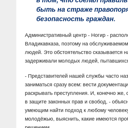
в том, что сделал правил
быть на страже правопоря
безопасность граждан.
Административный центр - Ногир - распол
Владикавказа, поэтому на обслуживаемом 
людей. Это обстоятельство сказывается н
задерживали молодых людей, пытавшихся 
- Представителей нашей службы часто на
заниматься сразу всем: вести документац
раскрывать преступления. И, конечно же,
в защите законных прав и свобод, - объяс
умеющим найти подход к любому человеку
молодёжью, выяснить, какие имеются проб
решением.