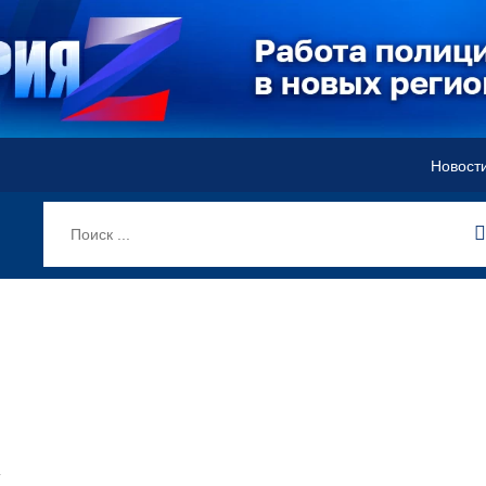
Новост
х