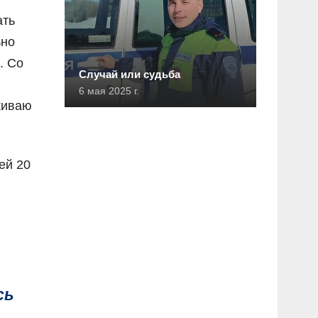
ать
ьно
. Со
Случай или судьба
6 мая 2025 г.
живаю
ей 20
сь