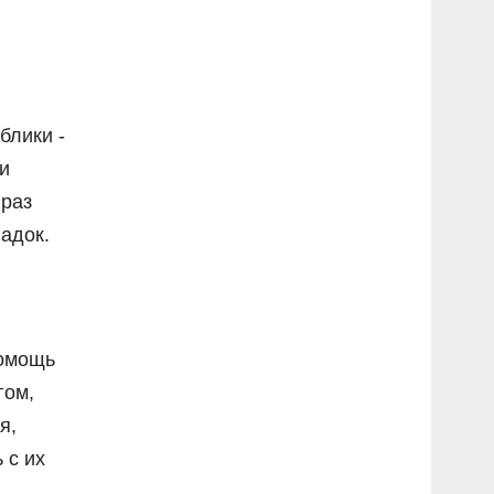
блики -
и
 раз
адок.
помощь
гом,
я,
 с их