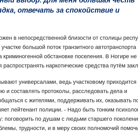
ьный выбор. Для меня большая честь
дка, отвечать за спокойствие и
ожен в непосредственной близости от столицы респу
участке большой поток транзитного автотранспорта 
а криминогенной обстановке поселения. В Ногире не
распространять наркотические средства путём закл
зывают универсалами, ведь участковому приходится
ию и составлять протоколы, расследовать дела и
 общаться с жителями, поддерживать их, оказывать 
няет лейтенант полиции. - Надо быть тонким психоло
: поговорить по душам с людьми старшего поколени
лемы, трудности, и в меру своих полномочий помочь