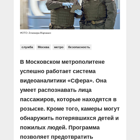
Прямой разговор
Социальные ролики
Газета «Щит и меч»
О ПОРТАЛЕ
В знании сила
Документальные фильмы
Журнал «Полиция России»
Специальный репортаж
Контакты
КиберПОСТОВОЙ
ФОТО: Элеонора Марченко
Вакансии
служба
Москва
метро
безопасность
В Московском метрополитене
успешно работает система
видеоаналитики «Сфера». Она
умеет распознавать лица
пассажиров, которые находятся в
розыске. Кроме того, камеры могут
обнаружить потерявшихся детей и
пожилых людей. Программа
позволяет предотвратить