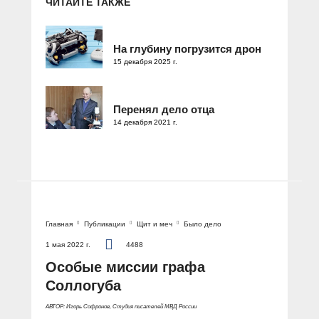
ЧИТАЙТЕ ТАКЖЕ
На глубину погрузится дрон
15 декабря 2025 г.
Перенял дело отца
14 декабря 2021 г.
Главная
Публикации
Щит и меч
Было дело
1 мая 2022 г.
4488
Особые миссии графа
Соллогуба
АВТОР: Игорь Софронов, Студия писателей МВД России