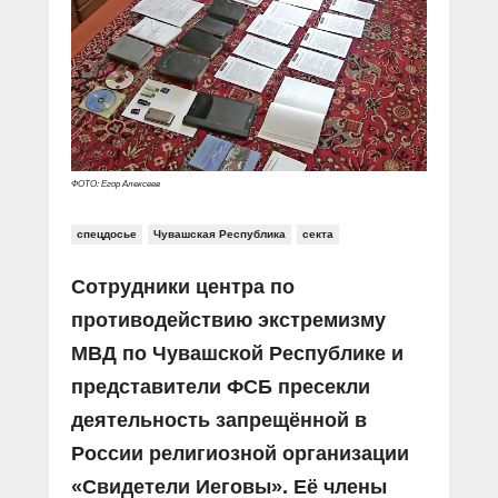
Прямой разговор
Социальные ролики
Газета «Щит и меч»
О ПОРТАЛЕ
В знании сила
Документальные фильмы
Журнал «Полиция России»
Специальный репортаж
Контакты
КиберПОСТОВОЙ
Вакансии
ФОТО: Егор Алексеев
спецдосье
Чувашская Республика
секта
Сотрудники центра по
противодействию экстремизму
МВД по Чувашской Республике и
представители ФСБ пресекли
деятельность запрещённой в
России религиозной организации
«Свидетели Иеговы». Её члены