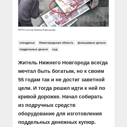
Прямой разговор
Социальные ролики
Газета «Щит и меч»
О ПОРТАЛЕ
В знании сила
Документальные фильмы
Журнал «Полиция России»
Специальный репортаж
Контакты
КиберПОСТОВОЙ
ФОТО: коллаж Евгения Карташова
Вакансии
спецдосье
Нижегородская область
фальшивые деньги
поддельные деньги
суд
Житель Нижнего Новгорода всегда
мечтал быть богатым, но к своим
55 годам так и не достиг заветной
цели. И тогда решил идти к ней по
кривой дорожке. Начал собирать
из подручных средств
оборудование для изготовления
поддельных денежных купюр.