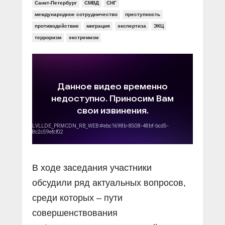
Прямой разговор
Санкт-Петербург
СМВД
СНГ
Социальные ролики
Газета «Щит и меч»
О ПОРТАЛЕ
международное сотрудничество
преступность
В знании сила
Документальные фильмы
противодействие
миграция
экспертиза
ЭКЦ
Журнал «Полиция России»
Специальный репортаж
терроризм
экстремизм
Контакты
КиберПОСТОВОЙ
Вакансии
В ходе заседания участники
обсудили ряд актуальных вопросов,
среди которых – пути
совершенствования