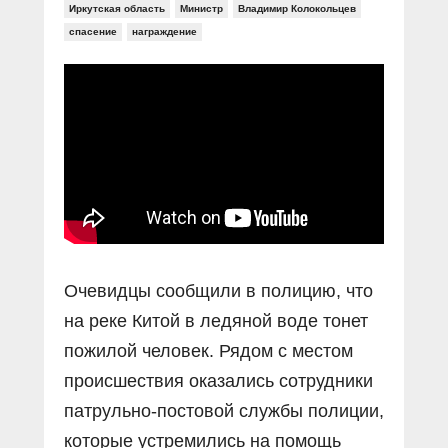
Прямой разговор
Социальные ролики
Иркутская область
Министр
Владимир Колокольцев
Газета «Щит и меч»
О ПОРТАЛЕ
спасение
награждение
В знании сила
Документальные фильмы
Журнал «Полиция России»
Специальный репортаж
Контакты
КиберПОСТОВОЙ
Вакансии
Очевидцы сообщили в полицию, что
на реке Китой в ледяной воде тонет
пожилой человек. Рядом с местом
происшествия оказались сотрудники
патрульно-постовой службы полиции,
которые устремились на помощь