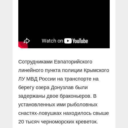
Прямой разговор
Социальные ролики
Газета «Щит и меч»
О ПОРТАЛЕ
В знании сила
Документальные фильмы
Журнал «Полиция России»
Специальный репортаж
Контакты
КиберПОСТОВОЙ
Вакансии
Сотрудниками Евпаторийского
линейного пункта полиции Крымского
ЛУ МВД России на транспорте на
берегу озера Донузлав были
задержаны двое браконьеров. В
установленных ими рыболовных
снастях-ловушках находилось свыше
20 тысяч черноморских креветок.