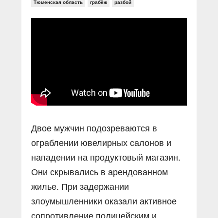
Прямой разговор
Тюменская область
грабёж
разбой
Социальные ролики
Газета «Щит и меч»
О ПОРТАЛЕ
В знании сила
Документальные фильмы
Журнал «Полиция России»
Специальный репортаж
Контакты
КиберПОСТОВОЙ
Вакансии
Двое мужчин подозреваются в
ограблении ювелирных салонов и
нападении на продуктовый магазин.
Они скрывались в арендованном
жилье. При задержании
злоумышленники оказали активное
сопротивление полицейским и