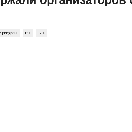
ержали организаторов
е ресурсы
газ
ТЭК