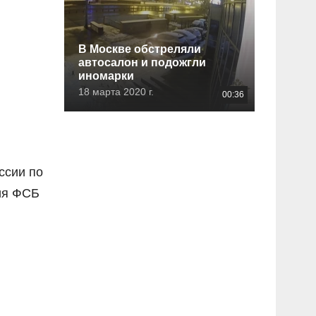
В Москве обстреляли
автосалон и подожгли
иномарки
18 марта 2020 г.
00:36
ссии по
ния ФСБ