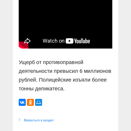
Прямой разговор
Социальные ролики
Газета «Щит и меч»
О ПОРТАЛЕ
В знании сила
Документальные фильмы
Журнал «Полиция России»
Специальный репортаж
Контакты
КиберПОСТОВОЙ
Вакансии
Ущерб от противоправной
деятельности превысил 6 миллионов
рублей. Полицейские изъяли более
тонны деликатеса.
Вернуться в раздел