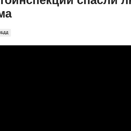
тоинспекции спасли л
ма
ИБДД