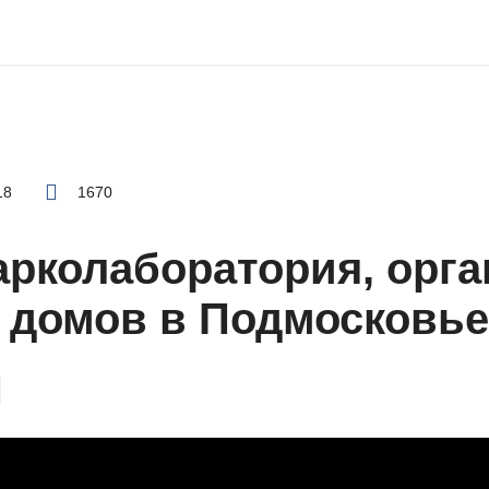
18
1670
рколаборатория, орга
 домов в Подмосковье