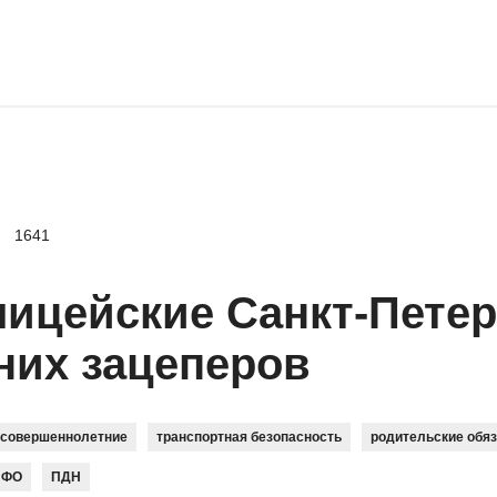
1641
ицейские Санкт-Петер
них зацеперов
есовершеннолетние
транспортная безопасность
родительские обя
ЗФО
ПДН