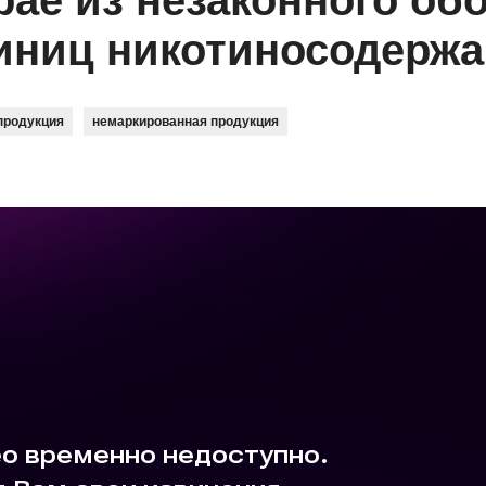
рае из незаконного об
диниц никотиносодерж
продукция
немаркированная продукция