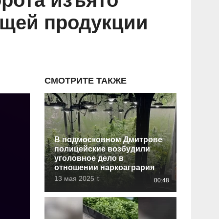
орота изъято
ащей продукции
СМОТРИТЕ ТАКЖЕ
В подмосковном Дмитрове
полицейские возбудили
уголовное дело в
отношении наркоагрария
13 мая 2025 г.
00:48