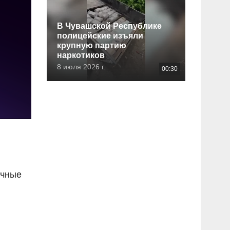
В Чувашской Республике
полицейские изъяли
крупную партию
наркотиков
8 июля 2026 г.
00:30
ичные