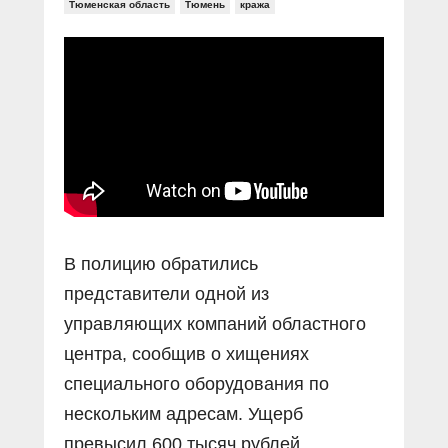
Прямой разговор
Тюменская область
Тюмень
кража
Социальные ролики
Газета «Щит и меч»
О ПОРТАЛЕ
В знании сила
Документальные фильмы
Журнал «Полиция России»
Специальный репортаж
Контакты
КиберПОСТОВОЙ
Вакансии
В полицию обратились
представители одной из
управляющих компаний областного
центра, сообщив о хищениях
специального оборудования по
нескольким адресам. Ущерб
превысил 600 тысяч рублей.