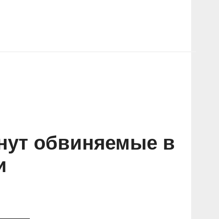
анут обвиняемые в
и