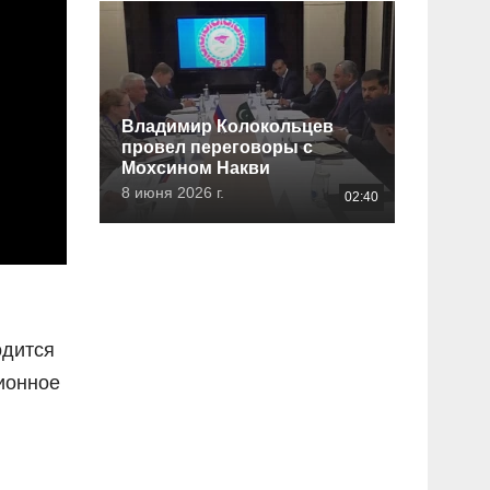
Владимир Колокольцев
провел переговоры с
Мохсином Накви
8 июня 2026 г.
02:40
одится
ионное