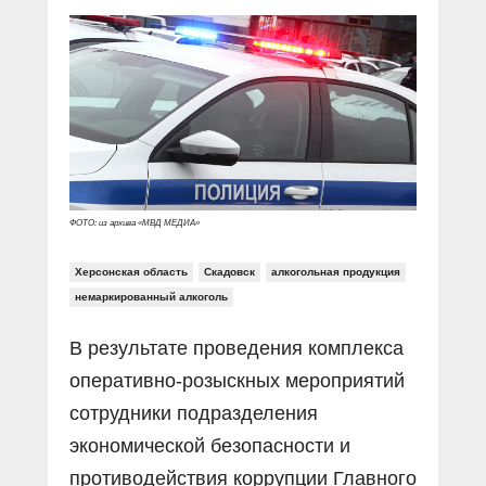
Прямой разговор
Социальные ролики
Газета «Щит и меч»
О ПОРТАЛЕ
В знании сила
Документальные фильмы
Журнал «Полиция России»
Специальный репортаж
Контакты
КиберПОСТОВОЙ
Вакансии
ФОТО: из архива «МВД МЕДИА»
Херсонская область
Скадовск
алкогольная продукция
немаркированный алкоголь
В результате проведения комплекса
оперативно-розыскных мероприятий
сотрудники подразделения
экономической безопасности и
противодействия коррупции Главного