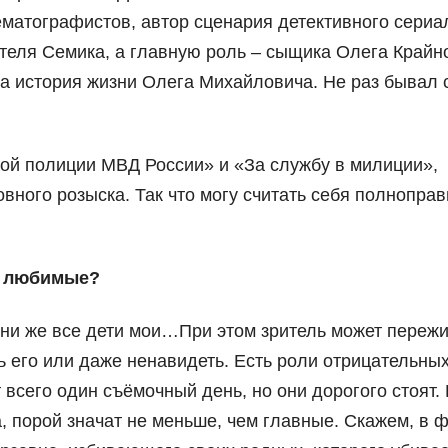
ематографистов, автор сценария детективного сериа
теля Семика, а главную роль – сыщика Олега Крайно
а история жизни Олега Михайловича. Не раз бывал 
ной полиции МВД России» и «За службу в милиции»,
вного розыска. Так что могу считать себя полнопра
, любимые?
они же все дети мои…При этом зритель может пережи
ь его или даже ненавидеть. Есть роли отрицательны
 всего один съёмочный день, но они дорогого стоят.
ка, порой значат не меньше, чем главные. Скажем, в 