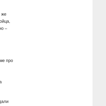
я же
ойца,
но –
ьме про
а
дали