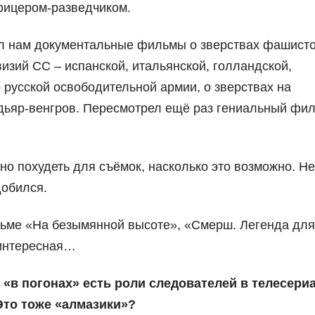
фицером-разведчиком.
л нам документальные фильмы о зверствах фашисто
изий СС – испанской, итальянской, голландской,
 русской освободительной армии, о зверствах на
дьяр-венгров. Пересмотрел ещё раз гениальный фи
о похудеть для съёмок, насколько это возможно. Не
добился.
ильме «На безымянной высоте», «Смерш. Легенда для
 интересная…
 «в погонах» есть роли следователей в телесери
Это тоже «алмазики»?