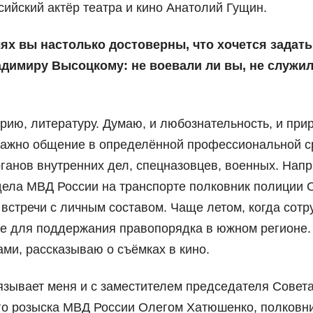
сийский актёр театра и кино Анатолий Гущин.
ях вы настолько достоверны, что хочется задать
адимиру Высоцкому: не воевали ли вы, не служил
рию, литературу. Думаю, и любознательность, и при
 важно общение в определённой профессиональной с
ганов внутренних дел, спецназовцев, военных. Нап
дела МВД России на транспорте полковник полиции 
встречи с личным составом. Чаще летом, когда сотр
ие для поддержания правопорядка в южном регионе.
ми, рассказываю о съёмках в кино.
язывает меня и с заместителем председателя Совет
го розыска МВД России Олегом Хатюшенко, полковн