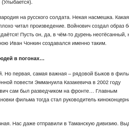
 (Улыбается).
пародия на русского солдата. Некая насмешка. Кака
, плохо читал произведение. Войнович создал образ б
даётся! Пусть он, да, в чём-то дурень неотёсанный, 
мною Иван Чонкин создавался именно таким.
 людей в погонах…
ей. Но первая, самая важная – рядовой Быков в фил
ённой повести Эммануила Казакевича в 2002 году
вич сам был разведчиком на фронте… Главным
новки фильма тогда стал руководитель киноконцерн
ёзная. Нас даже отправили в Таманскую дивизию. Вы