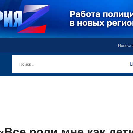
Новост
«Все роли мне как дет