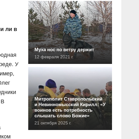
и ли в
Муха нос по ветру держит
родная
12 февраля 2021 г.
реде. У
ример,
Олег
удники
Митрополит Ставропольский
 В
и Невинномысский Кирилл: «У
воинов есть потребность
слышать слово Божие»
21 октября 2025 г.
а
иком