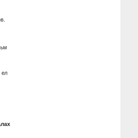
в.
льм
 ел
алах