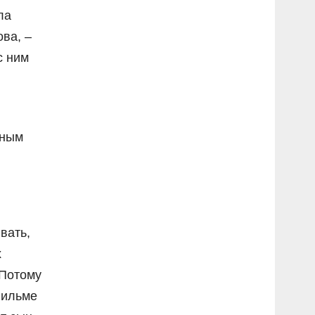
ла
ва, –
с ним
вным
вать,
х
 Потому
фильме