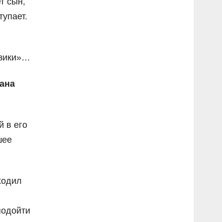
т сын,
тупает.
азики»…
вана
 в его
шее
ходил
подойти